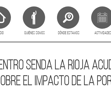
Pasar al contenido principal
avigation
icio
Quiénes somos
Dónde estamos
Actividade
Centro Senda La Rioja acu
 sobre el impacto de la po